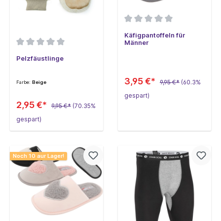
Käfigpantoffeln für
Männer
Pelzfäustlinge
3,95 €*
9,95 €*
(60.3%
Farbe:
Beige
gespart)
2,95 €*
9,95 €*
(70.35%
gespart)
Noch 10 aur Lager!