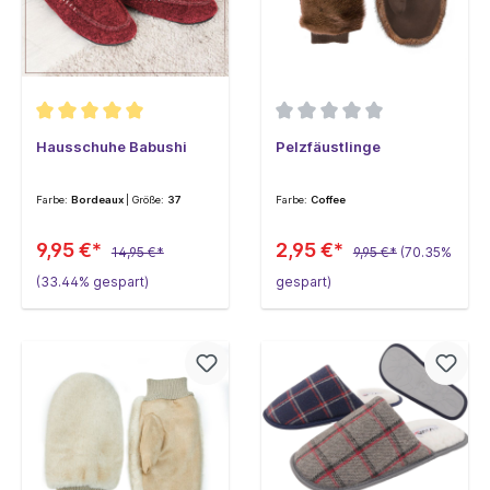
Hausschuhe Babushi
Pelzfäustlinge
Farbe:
Bordeaux
| Größe:
37
Farbe:
Coffee
9,95 €*
2,95 €*
14,95 €*
9,95 €*
(70.35%
(33.44% gespart)
gespart)