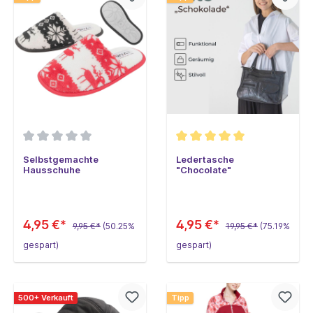
Selbstgemachte
Ledertasche
Hausschuhe
"Chocolate"
4,95 €*
4,95 €*
9,95 €*
(50.25%
19,95 €*
(75.19%
gespart)
gespart)
500+ Verkauft
Tipp