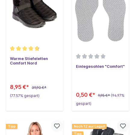
Warme Stiefeletten
Comfort Nord
Einlegesohlen "Comfort"
8,95 €*
39,90 €*
0,50 €*
9,95 €*
(94.97%
(77.57% gespart)
gespart)
Tipp
Noch 12 aur Lager!
Tipp