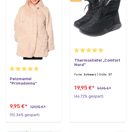
Thermostiefel „Comfort
Nord“
Farbe:
Schwarz
| Größe:
37
Pelzmantel
"Primadonna"
19,95 €*
59,95 €*
(66.72% gespart)
9,95 €*
129,95 €*
(92.34% gespart)