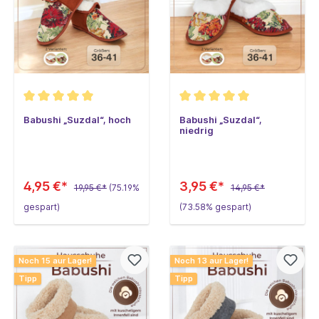
Babushi „Suzdal“, hoch
Babushi „Suzdal“,
niedrig
4,95 €*
3,95 €*
19,95 €*
(75.19%
14,95 €*
gespart)
(73.58% gespart)
Noch 15 aur Lager!
Noch 13 aur Lager!
Tipp
Tipp