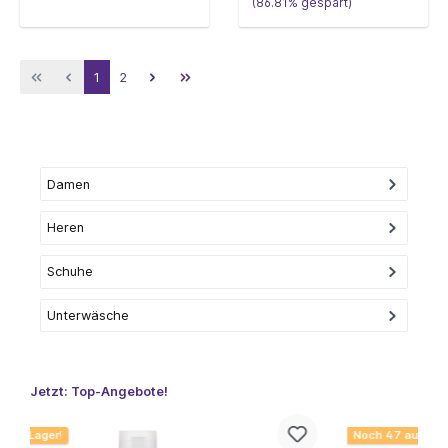
(86.81% gespart)
1
2
Damen
Heren
Schuhe
Unterwäsche
Jetzt: Top-Angebote!
Noch 47 aur Lager!
N