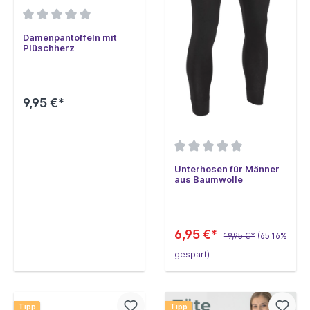
Damenpantoffeln mit
Plüschherz
9,95 €*
Unterhosen für Männer
aus Baumwolle
6,95 €*
19,95 €*
(65.16%
gespart)
Tipp
Tipp