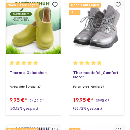
Noch 10 aur Lager!
Noch 1 aur Lager!
Tipp
Thermo-Galoschen
Thermostiefel „Comfort
Nord“
Farbe:
Grün
| Größe:
37
Farbe:
Grau
| Größe:
37
9,95 €*
19,95 €*
24,95 €*
59,95 €*
(60.12% gespart)
(66.72% gespart)