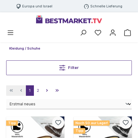
Europa und Israel
Schnelle Lieferung
Kleidung / Schuhe
Filter
1
2
Tipp
Noch 50 aur Lager!
Tipp