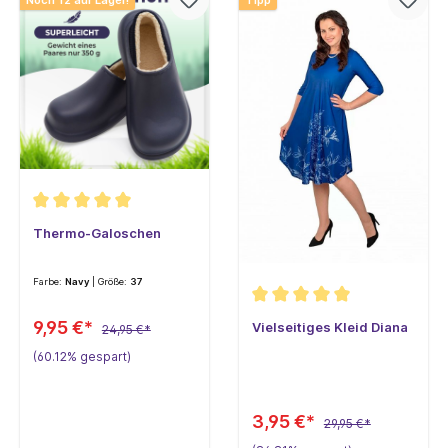
Noch 12 aur Lager!
Tipp
Thermo-Galoschen
Farbe:
Navy
| Größe:
37
9,95 €*
Vielseitiges Kleid Diana
24,95 €*
(60.12% gespart)
3,95 €*
29,95 €*