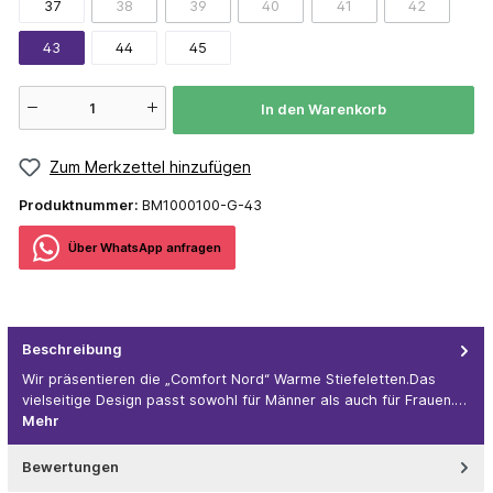
37
38
39
40
41
42
43
44
45
In den Warenkorb
Zum Merkzettel hinzufügen
Produktnummer:
BM1000100-G-43
Über WhatѕApp anfragеn
Beschreibung
Wir präsentieren die „Comfort Nord“ Warme Stiefeletten.Das
vielseitige Design passt sowohl für Männer als auch für Frauen.…
Mehr
Bewertungen