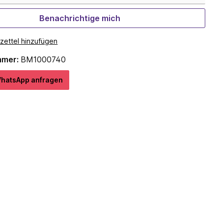
Benachrichtige mich
zettel hinzufügen
mmer:
BM1000740
hatѕApp anfragеn