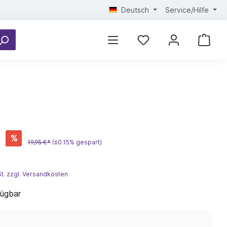
Deutsch
Service/Hilfe
*
%
19,95 €*
(60.15% gespart)
St. zzgl. Versandkosten
fügbar