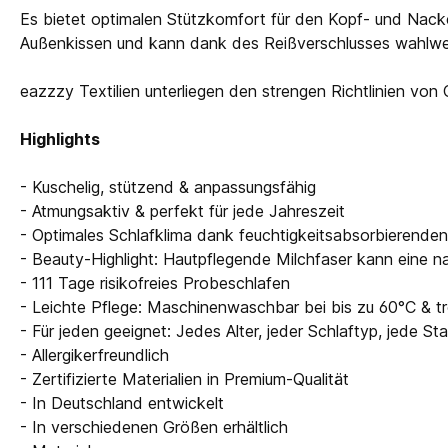
Es bietet optimalen Stützkomfort für den Kopf- und Nacke
Außenkissen und kann dank des Reißverschlusses wahlweise
eazzzy Textilien unterliegen den strengen Richtlinien vo
Highlights
- Kuschelig, stützend & anpassungsfähig
- Atmungsaktiv & perfekt für jede Jahreszeit
- Optimales Schlafklima dank feuchtigkeitsabsorbierende
- Beauty-Highlight: Hautpflegende Milchfaser kann eine na
- 111 Tage risikofreies Probeschlafen
- Leichte Pflege: Maschinenwaschbar bei bis zu 60°C & t
- Für jeden geeignet: Jedes Alter, jeder Schlaftyp, jede Sta
- Allergikerfreundlich
- Zertifizierte Materialien in Premium-Qualität
- In Deutschland entwickelt
- In verschiedenen Größen erhältlich