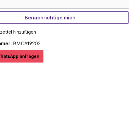
Benachrichtige mich
zettel hinzufügen
mmer:
BMOA19202
hatѕApp anfragеn