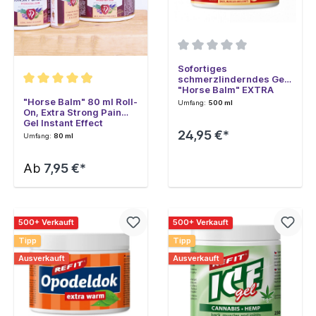
Sofortiges
schmerzlinderndes Gel
"Horse Balm" EXTRA
HOT, 500 ml
"Horse Balm" 80 ml Roll-
Umfang:
500 ml
On, Extra Strong Pain
Gel Instant Effect
24,95 €*
Umfang:
80 ml
Ab
7,95 €*
500+ Verkauft
500+ Verkauft
Tipp
Tipp
Ausverkauft
Ausverkauft