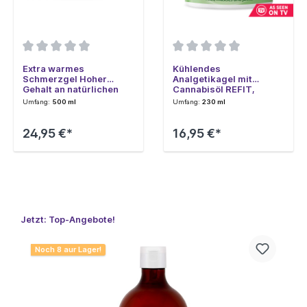
Extra warmes
Kühlendes
Schmerzgel Hoher
Analgetikagel mit
Gehalt an natürlichen
Cannabisöl REFIT,
Extrakten REFIT, 500ml
230ml
Umfang:
500 ml
Umfang:
230 ml
24,95 €*
16,95 €*
Jetzt: Top-Angebote!
Noch 8 aur Lager!
N