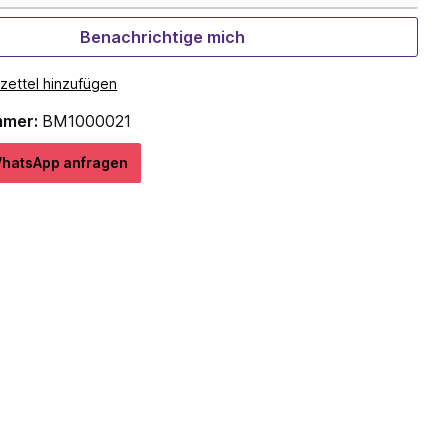
Benachrichtige mich
zettel hinzufügen
mmer:
BM1000021
hatѕApp anfragеn