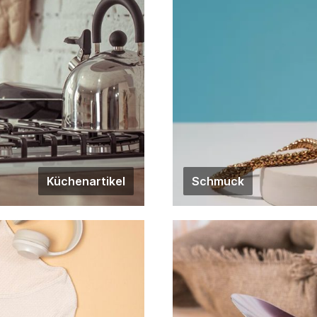
hbare Stellen im Haus
leuchtet und erleichtern die
tig einsetzbar,
 & Inventar Egal, ob es
 Laminat, Stein, Linoleum oder
lt, Der Akkubesen
 reinigt effizient und
lbst Kurzflorteppiche sind
forderung. Die
er schützen zudem Ihre
isten oder Wände vor
tzung. Flexibel &
n ist Livington
Küchenartikel
Schmuck
r einfach zu verstauen und
nsportieren. Dank der flachen
 des 360 ° Schwenkkopfs ist
inigung unter Stühlen, Sofas,
er anderen Möbel keinerlei
r &
er
und Akku betrieben - keine
l und keine Einschränkungen
ung. Der Akku hält bei voller