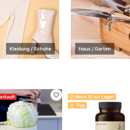
 zu 100 Minuten auf glatten
nd bis zu 35 Minuten auf
ne schnelle und kontaktlose
r Knopfdruck. Die Reinigung
equem. Livington
er Akkubesen - mühelose
 Ihrem zu Hause - immer
, wenn Sie ihn brauchen!
Kleidung / Schuhe
Haus / Garten
 Ladekabel
ungen (L x B x H in cm)
 30 cm Griffhöhe: 100
lls es nicht benutzt wird
den muss. 2. Verwenden
enes Tuch, um Livington
erkauft
Noch 35 aur Lager!
r einschließlich des
re und
Tipp
n Borsten zu entfernen. Dies
 besten, wenn der
r aus dem Gehäuse entfernt
ie optimalen Zugang zu den