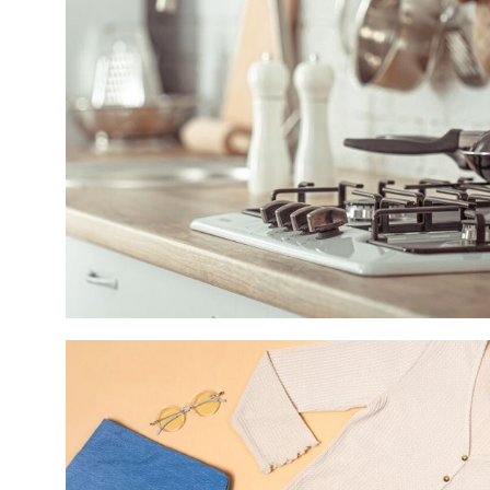
schwer erreic
perfekt ausge
Reinigung ungemein. Vielsei
schonend für Möbel
sich um Holz,
Fliesen hande
DeeperSweeper
gründlich. Se
keine Heraus
Eckstoßdämpf
Möbel, Fußle
Kratzern und Abnu
platzsparend Mit seinem innovativen,
leichten Desig
DeeperSweepe
leicht zu tra
Bauweise und
selbst die Re
Schränken od
Problem mehr. Kabellos, wiederaufladba
leistungsstark Livington DeeperSweep
ist kabellos 
lästigen Kabe
bei der Reinig