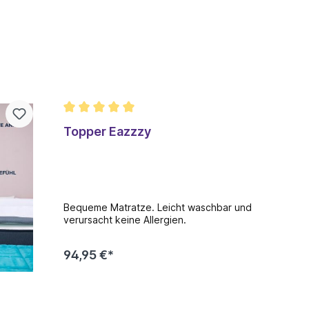
technologische Material der geformten Konstruktion
des Schuhs garantiert Stärke und Haltbarkeit des
Modells.Die stoßdämpfende, hohe Sohle verhindert,
dass Ihre Füße nass werden, wenn Sie in eine Pfütze
geraten, und schützt Ihre Füße auch bei langen
Spaziergängen.Kunstfell hält den Fuß warm. Die
Innensohle ist atmungsaktiv und anatomisch
geformt.Die Schuhe benötigen keine besondere
Pflege, Maschinenwäsche ist erlaubt. Die weiche,
elastische Rückenlehne erleichtert das Anziehen der
Schuhe. Sie können sie als normale Schuhe und als
Topper Eazzzy
Hausschuhe tragen. Die Fersen dürfen nicht reiben.
Größenbereich: 37-41 Farben: grün, bordeauxrot,
blau Größentabelle: 37235mm 38240mm 39245mm
40250mm 41255mm Gewicht: 345 g
Gesamtabmessungen (mm): Saison: Frühling, Herbst
Enthalten: 1 Paar Absatzhöhe: mittel (2cm-5cm)
Bequeme Matratze. Leicht waschbar und
Material: EVA und Polyester Pflegehinweis:
verursacht keine Allergien.
Schonende Maschinenwäsche bei 30° oder unter
fließendem Wasser
94,95 €*