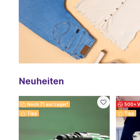
Aufladung bis
Oberflächen u
Teppichen. Einfache Entleerung auf
Knopfdruck Der integrierte Staubbehälter
ermöglicht ei
Entleerung pe
war noch nie so b
DeeperSweep
Sauberkeit in
einsatzbereit
Lieferumfang 1 x Livington Deeper
Sweeper 1 x
Artikelabmess
Kehrfläche 30 x 30 x
Neuheiten
cm Produktgewicht 1,04 kg Pflegehinweis /
Reinigung 1. Das Kabel des Geräts
ausstecken, fa
oder gereinigt wer
Sie ein trock
Noch 71 aur Lager!
500+ V
DeeperSweepe
Staubbehälters zu reinigen und Haa
Tipp
Tipp
Fasern von de
geschieht am
Staubbehälte
wird, damit S