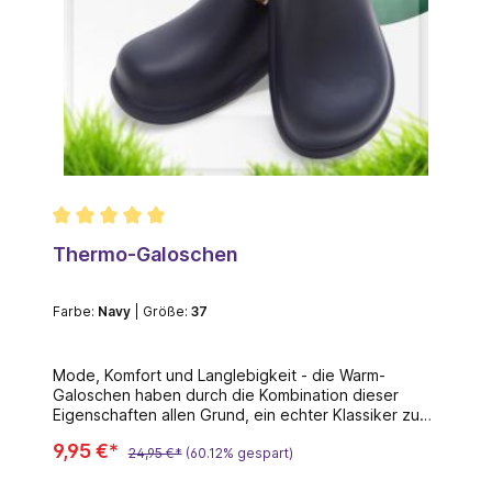
Thermo-Galoschen
Farbe:
Grün
| Größe:
37
Mode, Komfort und Langlebigkeit - die Warm-
Galoschen haben durch die Kombination dieser
Eigenschaften allen Grund, ein echter Klassiker zu
werden! Mit den Warm-Galoschen bleiben Sie nicht
9,95 €*
nur in der Stadt, sondern auch im Wald und sogar
24,95 €*
(60.12% gespart)
beim Umgraben im Gemüsegarten stilvoll.Das