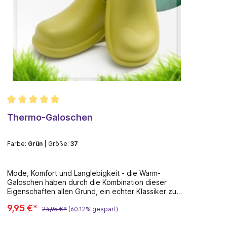
Thermo-Galoschen
"H
St
Farbe:
Bordeaux
| Größe:
37
Um
Mode, Komfort und Langlebigkeit - die Warm-
Se
Galoschen haben durch die Kombination dieser
En
Eigenschaften allen Grund, ein echter Klassiker zu
werden! Mit den Warm-Galoschen bleiben Sie nicht
9,95 €*
A
nur in der Stadt, sondern auch im Wald und sogar
24,95 €*
(60.12% gespart)
beim Umgraben im Gemüsegarten stilvoll.Das