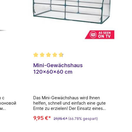
Mini-Gewächshaus
120x60x60 cm
ы с
Das Mini-Gewächshaus wird Ihnen
роновой
helfen, schnell und einfach eine gute
ом
Ernte zu erzielen! Der Einsatz eines
ные
Gewächshauses kann die Produktivität
9,95 €*
und Effizienz der landwirtschaftlichen
29,95 €*
(66.78% gespart)
Produktion erheblich steigern. Sie
verlängern die Vegetationsperiode,