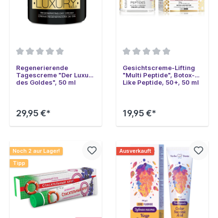
Regenerierende
Gesichtscreme-Lifting
Tagescreme "Der Luxus
"Multi Peptide", Botox-
des Goldes", 50 ml
Like Peptide, 50+, 50 ml
(Eveline)
29,95 €*
19,95 €*
Noch 2 aur Lager!
Ausverkauft
Tipp