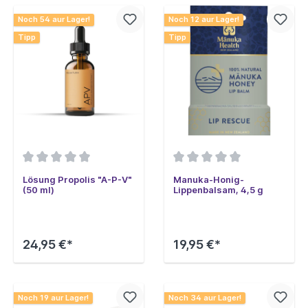
Noch 54 aur Lager!
Noch 12 aur Lager!
Tipp
Tipp
Lösung Propolis "A-P-V"
Manuka-Honig-
(50 ml)
Lippenbalsam, 4,5 g
24,95 €*
19,95 €*
Noch 19 aur Lager!
Noch 34 aur Lager!