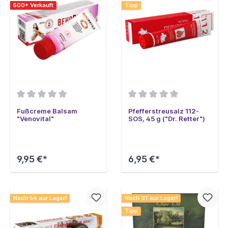
500+ Verkauft
Tipp
Fußcreme Balsam
Pfefferstreusalz 112-
"Venovital"
SOS, 45 g ("Dr. Retter")
9,95 €*
6,95 €*
Noch 54 aur Lager!
Noch 31 aur Lager!
Tipp