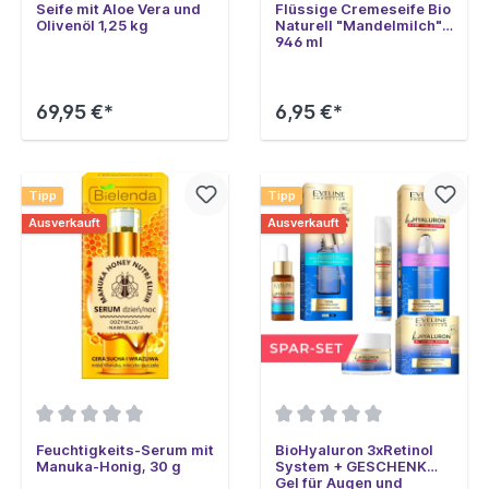
Seife mit Aloe Vera und
Flüssige Cremeseife Bio
Olivenöl 1,25 kg
Naturell "Mandelmilch" ,
946 ml
69,95 €*
6,95 €*
Tipp
Tipp
Ausverkauft
Ausverkauft
Feuchtigkeits-Serum mit
BioHyaluron 3xRetinol
Manuka-Honig, 30 g
System + GESCHENK
Gel für Augen und