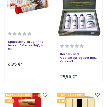
Spasatelnyj krug - Fito-
balsam "Medvezhij", 45
ml
Körper- und
Gesichtspflegeset mit
Olivenöl
6,95 €*
29,95 €*
Noch 29 aur Lager!
Noch 18 aur Lager!
Tipp
Tipp