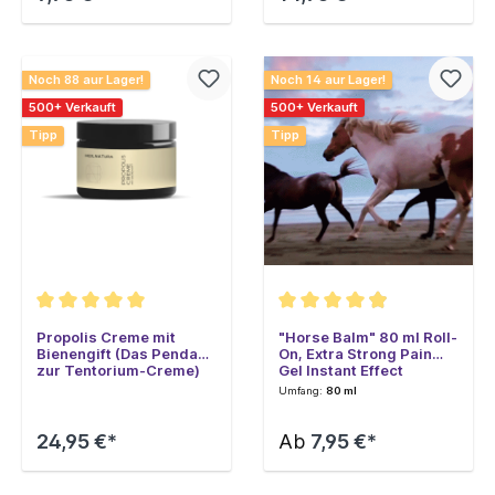
Noch 88 aur Lager!
Noch 14 aur Lager!
500+ Verkauft
500+ Verkauft
Tipp
Tipp
Propolis Creme mit
"Horse Balm" 80 ml Roll-
Bienengift (Das Pendant
On, Extra Strong Pain
zur Tentorium-Creme)
Gel Instant Effect
Umfang:
80 ml
24,95 €*
Ab
7,95 €*