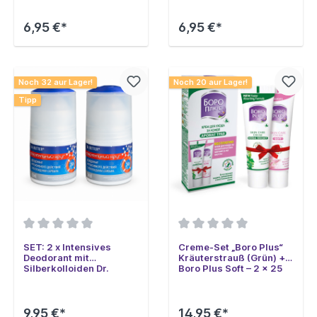
6,95 €*
6,95 €*
Noch 32 aur Lager!
Noch 20 aur Lager!
Tipp
SET: 2 x Intensives
Creme-Set „Boro Plus“
Deodorant mit
Kräuterstrauß (Grün) +
Silberkolloiden Dr.
Boro Plus Soft – 2 x 25
Retter, 50 ml
ml
9,95 €*
14,95 €*