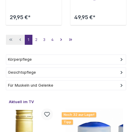
Augenpartie, 15 ml
29,95 €*
49,95 €*
1
2
3
4
Körperpflege
Gesichtspflege
Für Muskeln und Gelenke
Aktuell im TV
Noch 32 aur Lager!
N
Tipp