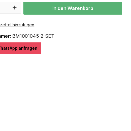
In den Warenkorb
zettel hinzufügen
mmer:
BM1001045-2-SET
hatѕApp anfragеn