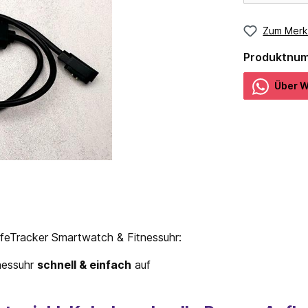
Zum Merk
Produktnu
Über W
feTracker Smartwatch & Fitnessuhr:
nessuhr
schnell & einfach
auf