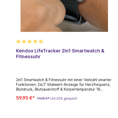
Kendox LifeTracker 2in1 Smartwatch &
Fitnessuhr
2in1 Smartwatch & Fitnessuhr mit einer Vielzahl smarter
Funktionen: 24/7 Vitalwert-Anzeige für Herzfrequenz,
Blutdruck, Blutsauerstoff & Körpertemperatur 18
Sportmodi & umfassendes Fitness-Tracking für
59,95 €*
Schritte, Kalorien & Trainingsdauer Anruf- &
99,95 €*
(40.02% gespart)
Nachrichtenfunktion direkt auf der Uhr Smarte
Alltagsfunktionen wie Wetterinfo, integrierte
Taschenlampe & Wecker Schlafanalyse in Echtzeit zur
Verbesserung der Schlafgewohnheiten