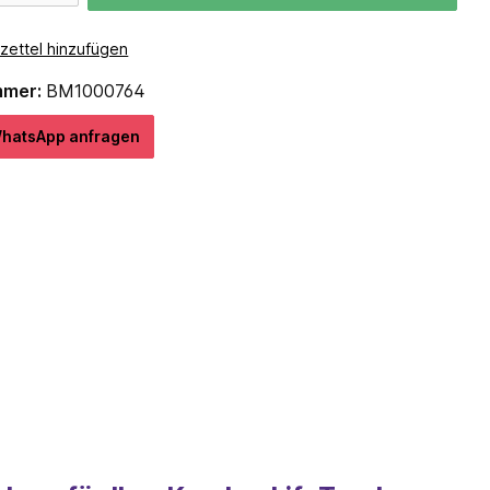
zettel hinzufügen
mmer:
BM1000764
hatѕApp anfragеn