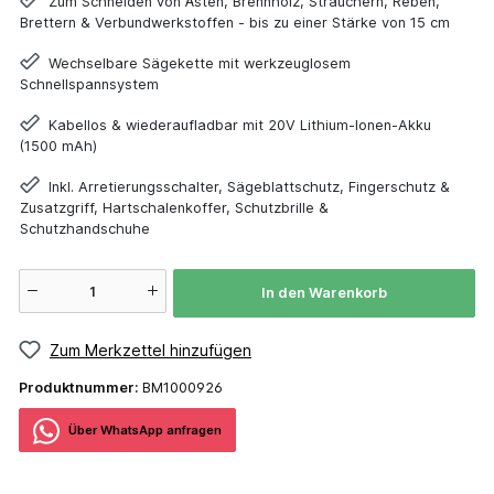
Zum Schneiden von Ästen, Brennholz, Sträuchern, Reben,
Brettern & Verbundwerkstoffen - bis zu einer Stärke von 15 cm
Wechselbare Sägekette mit werkzeuglosem
Schnellspannsystem
Kabellos & wiederaufladbar mit 20V Lithium-Ionen-Akku
(1500 mAh)
Inkl. Arretierungsschalter, Sägeblattschutz, Fingerschutz &
Zusatzgriff, Hartschalenkoffer, Schutzbrille &
Schutzhandschuhe
In den Warenkorb
Zum Merkzettel hinzufügen
Produktnummer:
BM1000926
Über WhatѕApp anfragеn