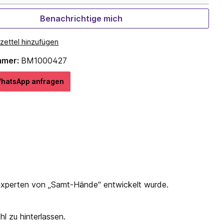
Benachrichtige mich
zettel hinzufügen
mmer:
BM1000427
hatѕApp anfragеn
n Experten von „Samt-Hände“ entwickelt wurde.
l zu hinterlassen.