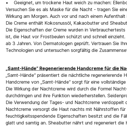
• Geeignet, um trockene Haut weich zu machen: Ellenbog
Versuchen Sie es als Maske für die Nacht - tragen Sie eine
Wirkung am Morgen. Auch vor und nach einem Aufenthalt 
Die Creme enthält Kokosnussöl, Kakaobutter und Sheabutt
Die Eigenschaften der Creme wurden in Verbrauchertests b
ist, die Haut vor Frostbeulen schützt und schnell einzieht
ab 3 Jahren. Von Dermatologen geprüft. Vertrauen Sie Ih
Technologien und untersuchen sorgfältig die Zusammense
„Samt-Hände“ Regenerierende Handcreme für die Na
„Samt-Hände“ präsentiert die nächtliche regenerierende H
Handcreme von „Samt-Hände“ sorgt für eine vollständige 
Die Wirkung der Nachtcreme wird durch die Formel Nacht-Sei
durchdringen und ihre Funktion wiederherstellen. Seidenp
Die Verwendung der Tages- und Nachtcreme verdoppelt die 
Nachtcreme versorgt die Haut nachts mit Nährstoffen für e
feuchtigkeitsspendende Eigenschaften besitzt und die Fäh
glatt und samtig an. Sheabutter nährt und regeneriert die