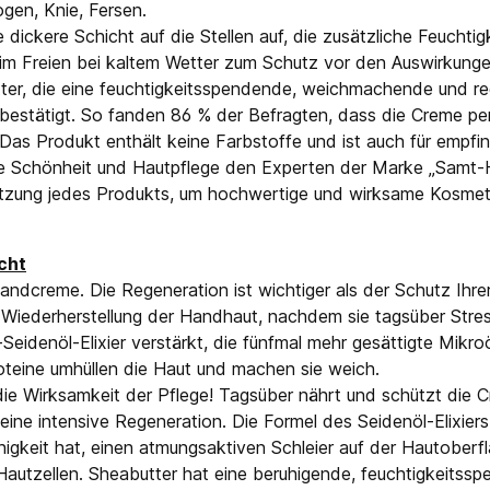
en, Knie, Fersen.
 dickere Schicht auf die Stellen auf, die zusätzliche Feuchtig
im Freien bei kaltem Wetter zum Schutz vor den Auswirkung
er, die eine feuchtigkeitsspendende, weichmachende und re
estätigt. So fanden 86 % der Befragten, dass die Creme per
. Das Produkt enthält keine Farbstoffe und ist auch für empfin
re Schönheit und Hautpflege den Experten der Marke „Samt-H
tzung jedes Produkts, um hochwertige und wirksame Kosmetik
cht
andcreme. Die Regeneration ist wichtiger als der Schutz Ihre
Wiederherstellung der Handhaut, nachdem sie tagsüber Stre
denöl-Elixier verstärkt, die fünfmal mehr gesättigte Mikroöle
roteine umhüllen die Haut und machen sie weich.
Wirksamkeit der Pflege! Tagsüber nährt und schützt die Crem
ine intensive Regeneration. Die Formel des Seidenöl-Elixiers 
igkeit hat, einen atmungsaktiven Schleier auf der Hautoberf
 Hautzellen. Sheabutter hat eine beruhigende, feuchtigkeitssp