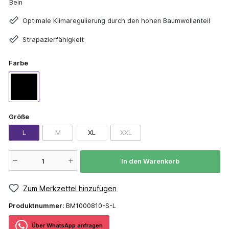
Bein
Optimale Klimaregulierung durch den hohen Baumwollanteil
Strapazierfähigkeit
Farbe
Größe
L
M
XL
XXL
In den Warenkorb
Zum Merkzettel hinzufügen
Produktnummer:
BM1000810-S-L
Über WhatѕApp anfragеn