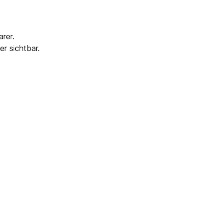
rer.
r sichtbar.