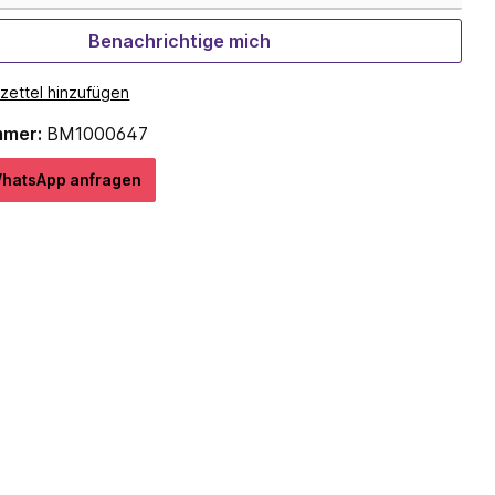
Benachrichtige mich
zettel hinzufügen
mmer:
BM1000647
hatѕApp anfragеn