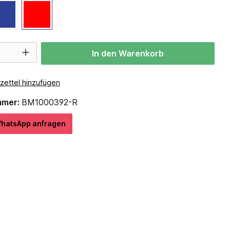
In den Warenkorb
zettel hinzufügen
mmer:
BM1000392-R
hatѕApp anfragеn