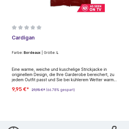
Cardigan
Farbe:
Bordeaux
| Größe:
L
Eine warme, weiche und kuschelige Strickjacke in
originellem Design, die Ihre Garderobe bereichert, zu
jedem Outfit passt und Sie bei kühlerem Wetter warm
hält. • Fledermaus-Ärmel • Keine Verschlüsse • Zwei
9,95 €*
Universalgrößen • Optimale Länge • Vielseitige Farben
29,95 €*
(66.78% gespart)
passen zu jedem Körpertyp • Verlängert optisch die
Figur, kaschiert Unebenheiten Die längliche
Strickjacke ist ein wesentliches Element für jeden
femininen Look. Sieht sehr stilvoll zu Turnschuhen,
Jeans, Kleidern und Röcken aus. Vielseitige
Strickjacke im Oversize-Stil, die in den modischsten
Farbtönen präsentiert wird. Diese trendige Strickjacke