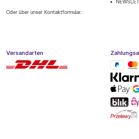
NEWSLE
mm • Material: unedle Metalllegierung • Überzug:
rhodiniert • Künstliche Perlen • Kristalle
Oder über unser
Kontaktformular
.
Produktvorteile: • Perlen sind ein zeitloser Klassiker •
Rhodiniert - läuft nicht an und muss nicht zusätzlich
gereinigt werden • Karabiner ist der sicherste
Verschluss • Kristalle ziehen die Aufmerksamkeit auf
sich und lassen den Schmuck in seiner ganzen Pracht
erstrahlen
Versandarten
Zahlungsa