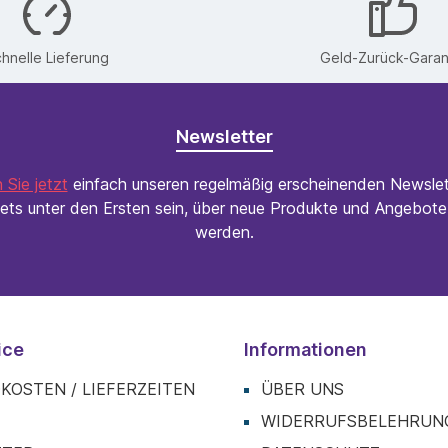
lässt Sie unglaublich elegant aussehen und hilft Ihnen
dabei, Ihrem Outfit den letzten Schliff zu verpassen.
Hervorragend geeignet für den Frühling und den
hnelle Lieferung
Geld-Zurück-Garan
kühlen Sommer, so dass Sie den Abend-Look mit
Shorts oder ein Kleid vervollständigen können.
Produktspezifikationen: • Zusammensetzung: 100% PE
Größe XL • Länge: 110 cm • Brustumfang: 134 cm
Größe L • Länge: 90 cm • Brustumfang: 108 cm
Newsletter
Farbwahl: Bordeaux, Blau.
 Sie jetzt
einfach unseren regelmäßig erscheinenden Newslet
ets unter den Ersten sein, über neue Produkte und Angebote 
werden.
ice
Informationen
KOSTEN / LIEFERZEITEN
ÜBER UNS
T
WIDERRUFSBELEHRUN