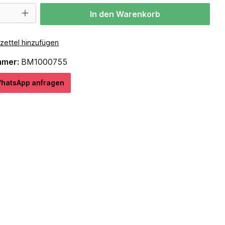
In den Warenkorb
zettel hinzufügen
mmer:
BM1000755
hatѕApp anfragеn